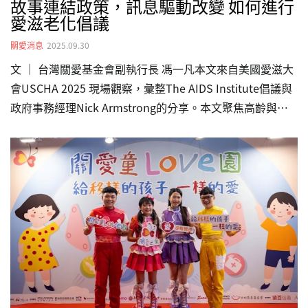
故事連結政策，訊息驅動改變 如何進行
愛滋老化倡議
關愛消息
2025.09.30
文 ｜ 台灣關愛基金會副執行長 馮一凡本文來自美國愛滋大
會USCHA 2025 現場觀察，彙整The AIDS Institute倡議與
政府事務經理Nick Armstrong的分享。本文聚焦高齡與愛
滋交會處的倡議實務，特別關注如何在美國國會、州議會與
行政部門的決策流程中，將社群經驗轉化為政策與預算上的
具體改變，以及台灣有何可以借鏡……把經驗變成政策：倡
議式說故事Nick 說明，倡議的核心結構是「吸引注意－描
繪影響－找出可能性－請求行動」。先以個人身分與動機建
立連結，再說明具體阻礙與影響（搭配必要數據），接著描
繪可行的改變與已證實的成效，最後以一句具體、可執行、
可追蹤的請求收尾，…