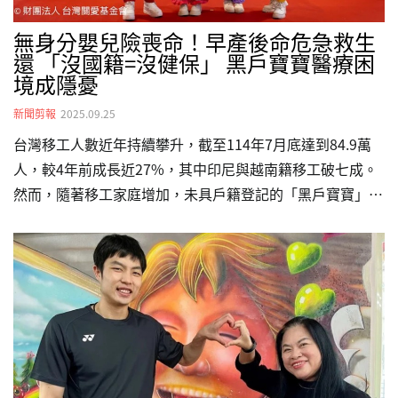
無身分嬰兒險喪命！早產後命危急救生
還 「沒國籍=沒健保」 黑戶寶寶醫療困
境成隱憂
新聞剪報
2025.09.25
台灣移工人數近年持續攀升，截至114年7月底達到84.9萬
人，較4年前成長近27%，其中印尼與越南籍移工破七成。
然而，隨著移工家庭增加，未具戶籍登記的「黑戶寶寶」問
題浮現。因無國籍及健保，這些孩童在醫療、教育資源上面
臨極大挑戰，甚至曾因延誤就醫險些喪命。長期投入非本國
籍孩童照護的關愛之家呼籲社會正視此議題，並舉辦「給
『移』樣的孩子 一樣的愛」特展，邀請大眾了解黑戶寶寶
的處境，進而給予更多關懷與支持。台灣移工人數逼近85
萬！4年成長近27%，創歷史新高在台「黑戶寶寶」困境恐
成社會隱憂根據勞動部最新調查統計指出，截至114年7月
底，來台工作的移工人數已達849,777人，逼近85萬大關。