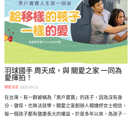
切又專業！影片在這裡導演｜蔡佳璇 演員｜
@tienchenchou & 關愛之家場地｜海龍王羽球學苑 特別感
謝：@repairment123 @yonex.taiwan 贈送球具與支援拍
攝。
羽球國手 周天成，與 關愛之家 一同為
愛揮拍！
關愛消息
2025.09.12
在台灣，有一群被稱為「黑戶寶寶」的孩子，因為沒有身
分、健保，也無法就學。關愛之家創辦人楊婕妤女士相信，
每一個孩子都有健康長大的權益，於是多年以來，為孩子提
供穩定的食、衣、住、行，並且協助就醫。今天，我們攜手
羽球國手 周天成 誠摯邀請您 一起加入守護的行列。透過