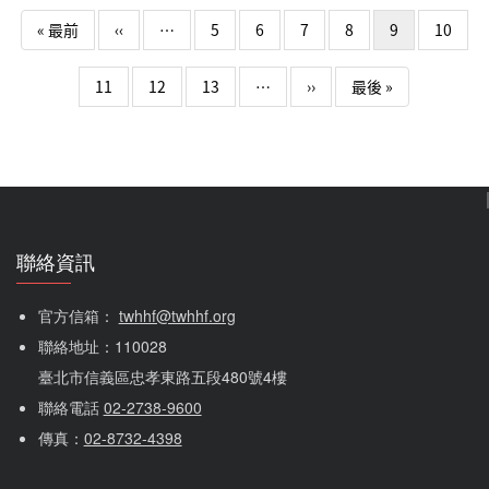
Pagination
momo購物網，簡單 百元捐 支持 關愛之家！只需要百元，
First page
Previous page
« 最前
‹‹
…
5
6
7
8
9
10
就能成為孩子們健康成長路上，最有力的後盾。讓我們一起
點亮一盞希望的燈，讓孩子平安長大。給移樣的孩子 一樣
下一頁
Last page
11
12
13
…
››
最後 »
的愛活動連結
聯絡資訊
官方信箱： 
twhhf@twhhf.org
聯絡地址：110028
臺北市信義區忠孝東路五段480號4樓
聯絡電話 
02-2738-9600
傳真：
02-8732-4398