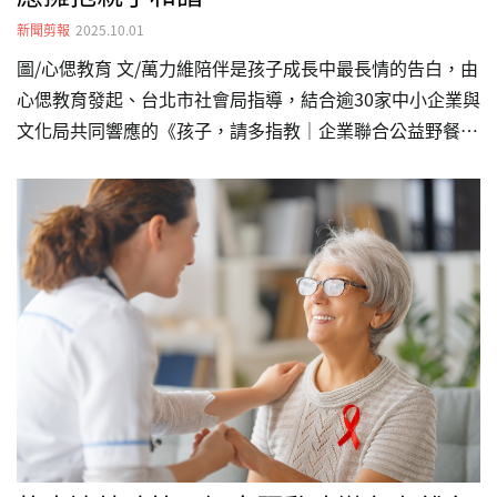
新聞剪報
2025.10.01
圖/心偲教育 文/萬力維陪伴是孩子成長中最長情的告白，由
心偲教育發起、台北市社會局指導，結合逾30家中小企業與
文化局共同響應的《孩子，請多指教｜企業聯合公益野餐活
動》，於台北花博花海廣場盛大舉行，號召上千組家庭報名
參加，社會局副局長林淑娥、肯愛協會、勵馨基金會、富里
有人、台灣關愛基金會四大公益團體代表出席，將陪伴的力
量化為社會持續的支持。活動現場更首度公布《台灣親子互
動指數大調查》結果，八成家長自認專注陪伴，但僅四成孩
子認同、逾五成孩子無感，親子感受落差大。調查顯示：家
長陪伴意願高 六成家長為了孩子曾調整工作《孩子，請多
指教｜企業聯合公益野餐活動》為看見台灣親子陪伴的真實
樣貌，發起《…