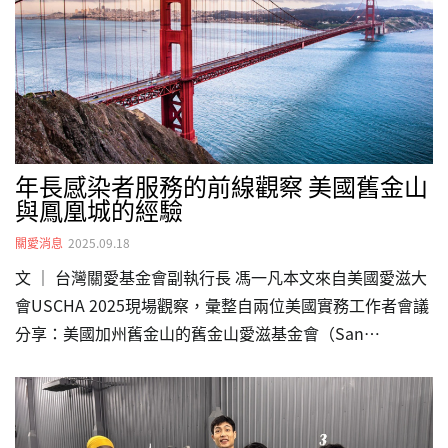
的在地安老模型把「家」視為照護的第一現場。公共空間不
是單純的硬體，而是穩定與可近性的基礎設施；同時，…
年長感染者服務的前線觀察 美國舊金山
與鳳凰城的經驗
關愛消息
2025.09.18
文 ｜ 台灣關愛基金會副執行長 馮一凡本文來自美國愛滋大
會USCHA 2025現場觀察，彙整自兩位美國實務工作者會議
分享：美國加州舊金山的舊金山愛滋基金會（San
Francisco AIDS Foundation, SFAF）高齡服務主任 Vince
Crisostomo，以及美國亞利桑那州鳳凰城 HIV Care
Directions 計畫主任 Erica TeKampe。兩位分別從都會型一
站式整合與服務銜接的脈絡出發，提出在倡議、資源配置、