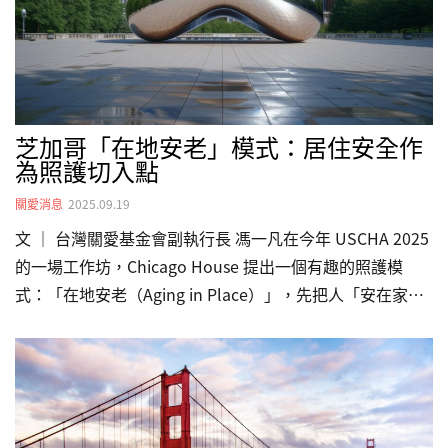
行動與關懷，共同守護這些孩子，讓每個生命都能在平安與
健康中成長。「運動與人道關懷不應受國界限制。」無論孩
子出生在哪裡，…
芝加哥「在地安老」模式：居住安全作
為照護切入點
關愛消息
2025.09.19
文 ｜ 台灣關愛基金會副執行長 馮一凡在今年 USCHA 2025
的一場工作坊，Chicago House 提出一個有趣的照護模
式：「在地安老（Aging in Place）」，先把人「安在家
裡」，再「把服務放進家裡」。這套支持型住房模型
（Supportive Housing Model）不是多蓋一棟樓，而是讓
居住空間成為整合醫療、社福與同儕支持的樞紐；換句話
說，先有穩定的居住與日常生活，再於居住的場所結合照護
服務。觀察焦點：把「家」設計成服務樞紐Chicago House