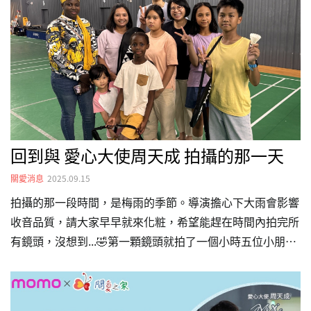
服務模式與實務斷點上的共通觀察。「先倡議、後服務」與
五年資金需求以 SFAF 高齡服務主任 Vince 的團隊實務為
例，年長感染者福祉，…
回到與 愛心大使周天成 拍攝的那一天
關愛消息
2025.09.15
拍攝的那一段時間，是梅雨的季節。導演擔心下大雨會影響
收音品質，請大家早早就來化粧，希望能趕在時間內拍完所
有鏡頭，沒想到...🤣第一顆鏡頭就拍了一個小時五位小朋友
的動作、表情要同時到位，是不容易的事情，但 #周天成 每
一次的揮拍力道、微笑都非常非常準確。當天所有的小朋友
幾乎都是第一次打羽毛球，在指導小朋友打羽球的時候，親