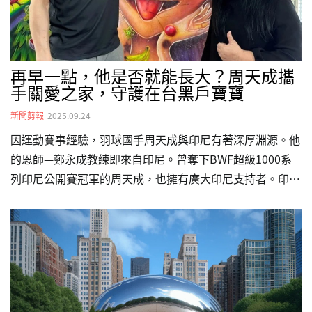
…
再早一點，他是否就能長大？周天成攜
手關愛之家，守護在台黑戶寶寶
新聞剪報
2025.09.24
因運動賽事經驗，羽球國手周天成與印尼有著深厚淵源。他
的恩師—鄭永成教練即來自印尼。曾奪下BWF超級1000系
列印尼公開賽冠軍的周天成，也擁有廣大印尼支持者。印尼
羽球迷對比賽的熱情投入，也讓他對當地的比賽氛圍留下深
刻印象。除了場上交流，周天成也持續關注印尼社會議題，
深化台印情感連結。長期關注印尼移工與弱勢族群，使他對
關愛之家服務的黑戶寶寶議題深感共鳴。周天成表示，看到
關愛之家持續守護這些孩子，提供醫療、生活及教育協助，
自己深受感動，因而主動投入支持，同時呼籲社會各界透過