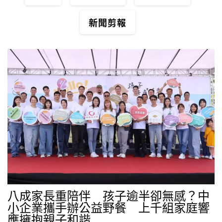
新聞剪報
八成家長重陪伴 孩子逾半卻無感？中
小企業攜手辦公益野餐 上千組家庭響
應擁抱親子和諧