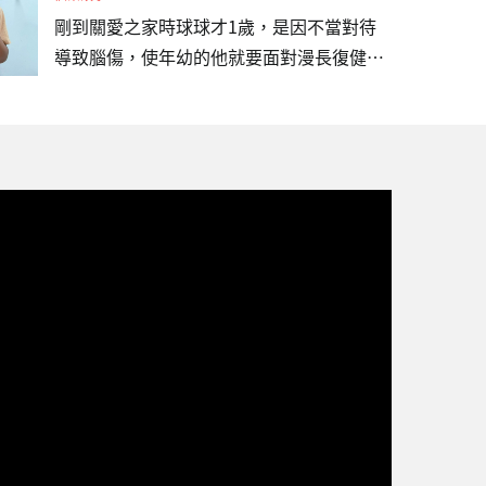
載）、…
日型照顧計畫」，並邀請五度出任公益大使
剛到關愛之家時球球才1歲，是因不當對待
的藝人 Kimberley 陳芳語現身說法，呼籲社
導致腦傷，使年幼的他就要面對漫長復健。
會大眾關注這群在社會縫隙中掙扎的小生
照顧過程中，我們發現球球除了腦傷，也有
命，確保他們能獲得基本的生存權利。在台
嚴重的發展遲緩。當時的他對外界沒有反
灣關愛基金會受助的孩子中，現年3歲的印
應、不會翻身，很少發出聲音，只會靜靜地
尼籍男孩「海軍」（化名）便是典型個案。
躺在床上。為了幫助球球，我們安排物理、
海軍媽媽懷胎時，父親已被遣返回國，身為
語言及職能早療，陪伴他一點一點練習。3
失聯移工的她，在印尼家鄉仍有年邁父母需
年的陪伴，原本全身無力、長期臥床的球
撫養，經濟壓力極其沉重。求助無援之際…
球，已經能夠靠自己的力量雙手撐地抬頭，
也能短暫坐正，維持時間也逐漸增加，這些
進步不只是「撐得久一點」，更代表他的身
體穩定度提升，對未來坐姿、視覺追蹤、互
動與進食等日常活動，都有正向幫助。現在
的球球有了更多的回應，會哭、會鬧、會
笑，甚至天天咿咿呀呀的訴說著自己復健的
辛苦，也會在訓練時鬧鬧小脾氣，…