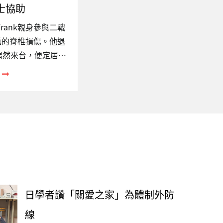
士協助
rank親身參與二戰
重的脊椎損傷。他退
年偶然來台，便定居台
年，臥病在床的他經友
護。受限於出入境法
月便要飛到香港一
在茲簽證過期的問
，Frank拒絕醫
開人世。告別式時，
意，棺木上覆蓋著美
。最後，我們遵照
形式永留在這塊他深
日學者讚「關愛之家」為體制外防
注的議題跨國人口流
重大現象，然而不論
線
何，…