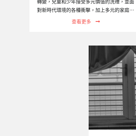
轉變，兒童和少年接受多元價值的洗禮，並面
對新時代環境的各種衝擊，加上多元的家庭組
織結構變遷，許多家庭原本的功能銳減，不但
查看更多
無法承擔保護、教養子女之職責，甚至成為侵
害子女的源頭。家庭不斷增加，加上人口移
動，跨國家庭、國際家庭因應而生，原本足以
擔負育兒照顧的家庭功能已漸顯不足，再加上
台灣近年失業率、自殺率偏高，除了對家庭內
之兒童少年造成很大影響外，也衍生出許多破
碎、失去功能的家庭和失親無依的兒童，以及
因毒癮而感染愛滋，甚至禍及下一代的高風險
家庭，社團法人台灣關愛之家協會高雄婦幼
部，94年便開始照顧遭受困境的婦女、兒童，
2011年11月成立的『…