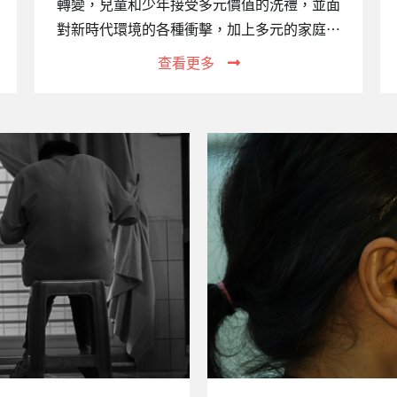
轉變，兒童和少年接受多元價值的洗禮，並面
對新時代環境的各種衝擊，加上多元的家庭組
織結構變遷，許多家庭原本的功能銳減，不但
查看更多
無法承擔保護、教養子女之職責，甚至成為侵
害子女的源頭。【財團法人台灣關愛基金會附
設高雄市私立關愛家園】應運而生，以減輕社
會負擔。二、機構設立宗旨：不分年齡、性
別、種族、國籍與宗教，提供安置服務、照
顧、心理輔導、生活補助，讓收容者都能感受
到家的溫暖與生命的尊嚴。以尊重和關懷延續
家庭的溫暖，提供孩子們更適切的專業服務，
讓失家的孩子們能揮別陰霾、接納自己並關愛
別人。三、服務對象：提供床0至6歲幼兒，一
共12個床位。四、服務項目：生活照護：…