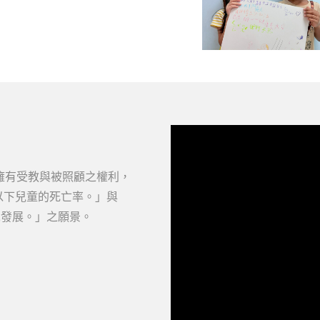
關愛之家）介入後終於看見曙光。
身，如今已能靠雙手撐地抬頭並短
入樹立成功範例。球球剛來到關愛
的發展遲緩。當時的他缺乏對外連
能靜靜躺在床上。照顧團隊隨即連
合物理、語言及職能治療，…
擁有受教與被照顧之權利，
歲以下兒童的死亡率。」與
兒發展。」之願景。