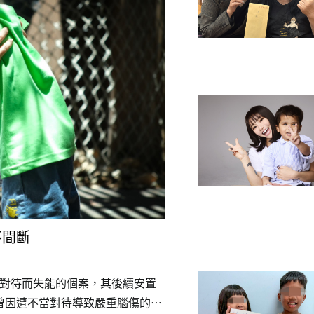
不間斷
當對待而失能的個案，其後續安置
曾因遭不當對待導致嚴重腦傷的本