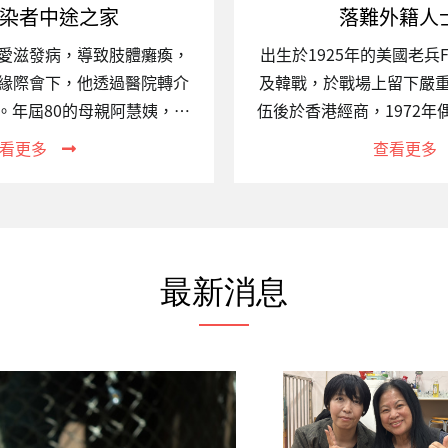
染者中途之家
落難外籍人
愛滋發病，導致肢體癱瘓，
出生於1925年的美國老兵F
緣際會下，他透過醫院轉介
及韓戰，於戰場上留下嚴
。年屆80的母親阿慧姨，無
伍後於香港經商，1972
確實減輕許多身心負擔，也
灣長達三十多年。2015
看更多
查看更多
管經濟不甚充裕，她依然堅
人轉介至關愛之家接受照
心探訪。途中阿慧姨必須搭
規，多年來堅持每逢三個
步行一段不算近的距離；而
次，直至重病，他仍念茲
背包，將她的身影擠壓得易
題。身懷軍人的傲骨，臨終時
上一整個下午，跟大方叨叨
療搶救，決定有尊嚴地離
最新消息
灑落，這便是屏東中心的日
許多美國軍人前來致上敬
的議題愛滋感染者經由穩定
國國旗，標準的美國軍禮
餘命與常人無異，然而許多
Frank的遺願，以花葬的
病及服用藥物、病情曝光及
愛的土地上。一、專案關
因，無法求助於原先的支援
動已是現今高度全球化的
為社會的邊緣者。…
遷徙動機為