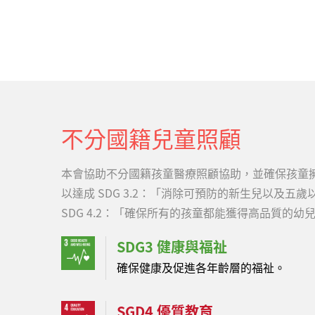
國籍幼兒「球球」（化名），經台灣關愛基金會（
歷時長達三年的早期療育介入，從原本完全無法翻
暫坐正，展現生命韌性，也為重度腦傷兒的早療介
之家時，除了不當對待造成的腦傷外，還伴隨嚴重
結的能力，不會翻身、極少發出聲音，多數時間只
結外部資源，為其規劃個人化的早期療育計畫，結
不分國籍兒童照顧
本會協助不分國籍孩童醫療照顧協助，並確保孩童
以達成 SDG 3.2：「消除可預防的新生兒以及五
SDG 4.2：「確保所有的孩童都能獲得高品質的幼
SDG3 健康與福祉
確保健康及促進各年齡層的福祉。
SGD4 優質教育