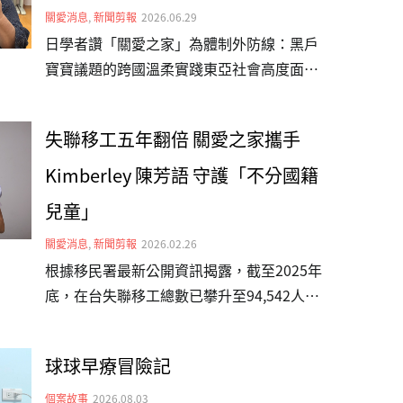
關愛消息
,
新聞剪報
2026.06.29
日學者讚「關愛之家」為體制外防線：黑戶
寶寶議題的跨國溫柔實踐東亞社會高度面臨
少子化與移工勞動力轉型的雙重挑戰，而在
制度縫隙中降生的「非本國籍婚生及非婚生
失聯移工五年翻倍 關愛之家攜手
子女」（俗稱黑戶寶寶），正成為跨國界面
臨的社會課題。今（115）年初，日本福祉
Kimberley 陳芳語 守護「不分國籍
大學經濟學部教授磯部美里前往台灣關愛基
兒童」
金會（關愛之家）文山婦幼部實地參訪，在
這場台、日跨文化交流中，看見關愛之家在
關愛消息
,
新聞剪報
2026.02.26
東亞社福實踐上的獨特性，更意外映照出影
根據移民署最新公開資訊揭露，截至2025年
視作品與現實生命互文的關懷。👉 敬邀各
底，在台失聯移工總數已攀升至94,542人，
界支持「不分國籍兒童全日型照顧計畫」，
相較於2020年的49,334人，五年間數據驟升
讓孩子們擁有值得的未來。 更多新聞請見：
近一倍。這項數據背後，很可能隱藏著無數
球球早療冒險記
三立新聞網、自由電子報、中時新聞網、
「黑戶寶寶」的生存困境。為此，台灣關愛
CTWANT、yahoo新聞（台灣新生報轉
基金會（關愛之家）發起「不分國籍兒童全
個案故事
2026.08.03