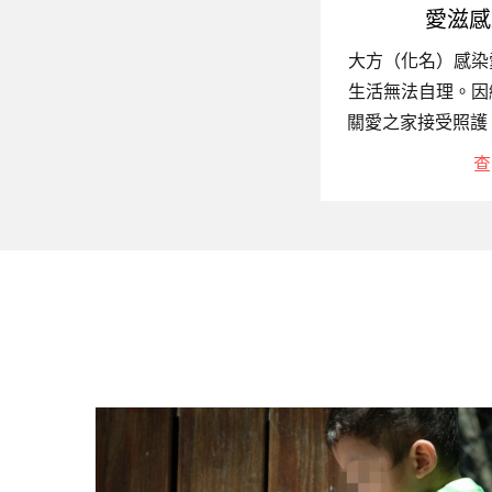
愛滋感
大方（化名）感染
生活無法自理。因
關愛之家接受照護
需親力親為照顧，
查
重獲開朗笑容。儘
持每月前往屏東中
火車，換公車，再
她身上的斗笠和側
發佝僂。她總會待
絮絮說著話，陽光
常。一、專案關注
服藥治療後，平均
愛滋感染者因為疾
社會污名標籤等原
網路而成