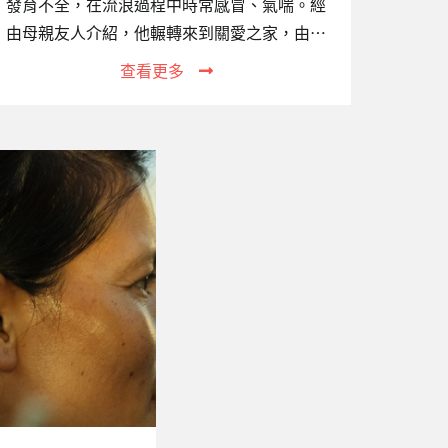
發育不全，在流浪過程中時常感冒、氣喘。經
由母親友人介紹，他輾轉來到關愛之家，由本
會協助送醫治療。歷經近兩個月的治療，小牛
查看更多
生命跡象終於穩定了。出院時，小牛必須戴著
氧氣機，並經由血氧監測儀、抽痰機等醫療設
備輔助，才能回到關愛之家。不過，從出院至
今，小牛展現了強烈的求生意志，每天努力長
大，慢慢不再仰賴氧氣機及抽痰機。一、專案
關注的議題統計至2020年12月底止，在台女性
外籍移工（產業與社福合計）已達382,028人。
在台工作期間，她們若不小心意外懷孕，常因
害怕遭到遣返而逃跑，成為無證移工。她們不
敢去醫院產檢、也通常不會選擇主動去醫院生
產，…