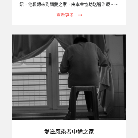
紹，他輾轉來到關愛之家，由本會協助送醫治療。歷
經近兩個月的治療，小牛生命跡象終於穩定了。出院
查看更多
時，小牛必須戴著氧氣機，並經由血氧監測儀、抽痰
機等醫療設備輔助，才能回到關愛之家。不過，從出
院至今，小牛展現了強烈的求生意志，每天努力長
大，慢慢不再仰賴氧氣機及抽痰機。一、專案關注的
議題統計至2020年12月底止，在台女性外籍移工（產
業與社福合計）已達382,028人。在台工作期間，她
們若不小心意外懷孕，常因害怕遭到遣返而逃跑，成
為無證移工。她們不敢去醫院產檢、也通常不會選擇
主動去醫院生產，…
愛滋感染者中途之家