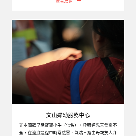
查看更多
職責，甚至成為侵害子女的源頭。【財團法人台灣關
愛基金會附設高雄市私立關愛家園】應運而生，以減
輕社會負擔。二、機構設立宗旨：不分年齡、性別、
種族、國籍與宗教，提供安置服務、照顧、心理輔
導、生活補助，讓收容者都能感受到家的溫暖與生命
的尊嚴。以尊重和關懷延續家庭的溫暖，提供孩子們
更適切的專業服務，讓失家的孩子們能揮別陰霾、接
納自己並關愛別人。三、服務對象：提供床0至6歲幼
兒，一共12個床位。四、服務項目：生活照護：…
文山婦幼服務中心
非本國籍早產寶寶小牛（化名），呼吸道先天發育不
全，在流浪過程中時常感冒、氣喘。經由母親友人介