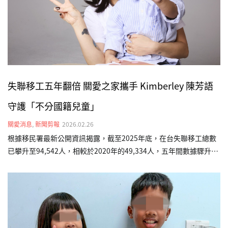
新聞網、CTWANT、yahoo新聞（台灣新生報轉載）、…
失聯移工五年翻倍 關愛之家攜手 Kimberley 陳芳語
守護「不分國籍兒童」
關愛消息
,
新聞剪報
2026.02.26
根據移民署最新公開資訊揭露，截至2025年底，在台失聯移工總數
已攀升至94,542人，相較於2020年的49,334人，五年間數據驟升近
一倍。這項數據背後，很可能隱藏著無數「黑戶寶寶」的生存困
境。為此，台灣關愛基金會（關愛之家）發起「不分國籍兒童全日
型照顧計畫」，並邀請五度出任公益大使的藝人 Kimberley 陳芳語
現身說法，呼籲社會大眾關注這群在社會縫隙中掙扎的小生命，確
保他們能獲得基本的生存權利。在台灣關愛基金會受助的孩子中，
現年3歲的印尼籍男孩「海軍」（化名）便是典型個案。海軍媽媽懷