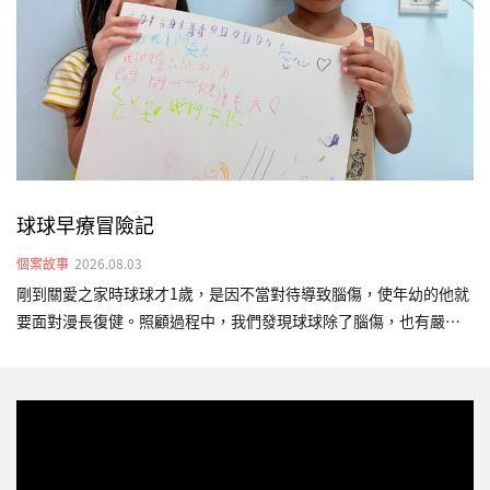
胎時，父親已被遣返回國，身為失聯移工的她，在印尼家鄉仍有年
邁父母需撫養，經濟壓力極其沉重。求助無援之際…
球球早療冒險記
個案故事
2026.08.03
剛到關愛之家時球球才1歲，是因不當對待導致腦傷，使年幼的他就
要面對漫長復健。照顧過程中，我們發現球球除了腦傷，也有嚴重
的發展遲緩。當時的他對外界沒有反應、不會翻身，很少發出聲
音，只會靜靜地躺在床上。為了幫助球球，我們安排物理、語言及
職能早療，陪伴他一點一點練習。3年的陪伴，原本全身無力、長期
臥床的球球，已經能夠靠自己的力量雙手撐地抬頭，也能短暫坐
正，維持時間也逐漸增加，這些進步不只是「撐得久一點」，更代
表他的身體穩定度提升，對未來坐姿、視覺追蹤、互動與進食等日