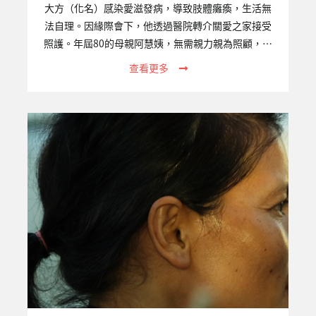
大方（化名）感染愛滋發病，導致肢體癱瘓，生活無
法自理。因緣際會下，他透過醫院轉介關愛之家接受
照護。年屆80的母親阿慧姨，無需親力親為照顧，確
實減輕許多身心負擔，也重獲開朗笑容。儘管經濟不
查看更多
甚充裕，她依然堅持每月前往屏東中心探訪。途中阿
慧姨必須搭火車，換公車，再步行一段不算近的距
離；而她身上的斗笠和側背包，將她的身影擠壓得易
發佝僂。她總會待上一整個下午，跟大方叨叨絮絮說
著話，陽光灑落，這便是屏東中心的日常。一、專案
關注的議題愛滋感染者經由穩定服藥治療後，平均餘
命與常人無異，然而許多愛滋感染者因為疾病及服用
藥物、病情曝光及社會污名標籤等原因，無法求助於
原先的支援網路而成為社會的邊緣者。…