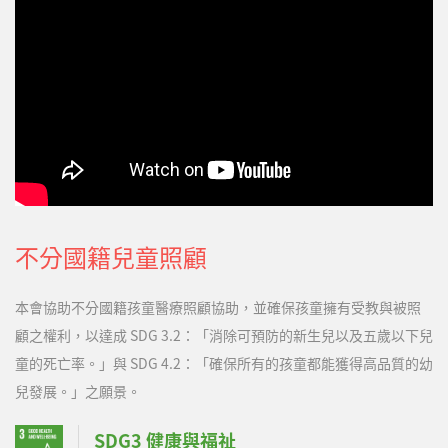
常活動，都有正向幫助。現在的球球有了更多的回應，會哭、會
鬧、會笑，甚至天天咿咿呀呀的訴說著自己復健的辛苦，也會在訓
練時鬧鬧小脾氣，…
不分國籍兒童照顧
本會協助不分國籍孩童醫療照顧協助，並確保孩童擁有受教與被照
顧之權利，以達成 SDG 3.2：「消除可預防的新生兒以及五歲以下兒
童的死亡率。」與 SDG 4.2：「確保所有的孩童都能獲得高品質的幼
兒發展。」之願景。
SDG3 健康與福祉