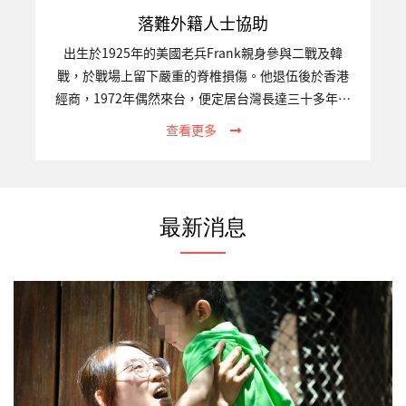
落難外籍人士協助
出生於1925年的美國老兵Frank親身參與二戰及韓
戰，於戰場上留下嚴重的脊椎損傷。他退伍後於香港
經商，1972年偶然來台，便定居台灣長達三十多年。
2015年，臥病在床的他經友人轉介至關愛之家接受照
查看更多
護。受限於出入境法規，多年來堅持每逢三個月便要
飛到香港一次，直至重病，他仍念茲在茲簽證過期的
問題。身懷軍人的傲骨，臨終時，Frank拒絕醫療搶
救，決定有尊嚴地離開人世。告別式時，許多美國軍
最新消息
人前來致上敬意，棺木上覆蓋著美國國旗，標準的美
國軍禮。最後，我們遵照Frank的遺願，以花葬的形
式永留在這塊他深愛的土地上。一、專案關注的議題
跨國人口流動已是現今高度全球化的重大現象，然而
不論遷徙動機為何，…