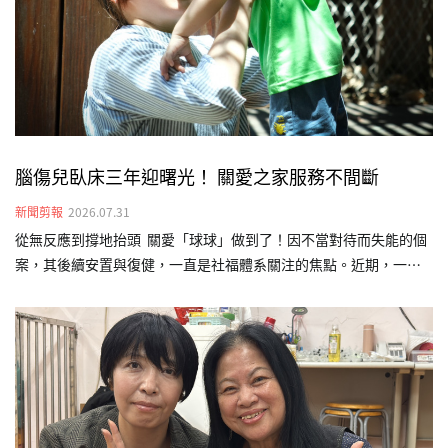
腦傷兒臥床三年迎曙光！ 關愛之家服務不間斷
新聞剪報
2026.07.31
從無反應到撐地抬頭 關愛「球球」做到了！因不當對待而失能的個
案，其後續安置與復健，一直是社福體系關注的焦點。近期，一名
曾因遭不當對待導致嚴重腦傷的本國籍幼兒「球球」（化名），經
台灣關愛基金會（關愛之家）介入後終於看見曙光。歷時長達三年
的早期療育介入，從原本完全無法翻身，如今已能靠雙手撐地抬頭
並短暫坐正，展現生命韌性，也為重度腦傷兒的早療介入樹立成功
範例。球球剛來到關愛之家時，除了不當對待造成的腦傷外，還伴
隨嚴重的發展遲緩。當時的他缺乏對外連結的能力，不會翻身、極
少發出聲音，多數時間只能靜靜躺在床上。照顧團隊隨即連結外部