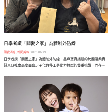
資源，為其規劃個人化的早期療育計畫，結合物理、語言及職能治
療，…
日學者讚「關愛之家」為體制外防線
關愛消息
,
新聞剪報
2026.06.29
日學者讚「關愛之家」為體制外防線：黑戶寶寶議題的跨國溫柔實
踐東亞社會高度面臨少子化與移工勞動力轉型的雙重挑戰，而在制
度縫隙中降生的「非本國籍婚生及非婚生子女」（俗稱黑戶寶
寶），正成為跨國界面臨的社會課題。今（115）年初，日本福祉大
學經濟學部教授磯部美里前往台灣關愛基金會（關愛之家）文山婦
幼部實地參訪，在這場台、日跨文化交流中，看見關愛之家在東亞
社福實踐上的獨特性，更意外映照出影視作品與現實生命互文的關
懷。👉 敬邀各界支持「不分國籍兒童全日型照顧計畫」，讓孩子們
擁有值得的未來。 更多新聞請見：三立新聞網、自由電子報、中時