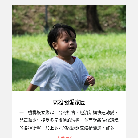
以擔負育兒照顧的家庭功能已漸顯不足，再加上台灣
近年失業率、自殺率偏高，除了對家庭內之兒童少年
造成很大影響外，也衍生出許多破碎、失去功能的家
庭和失親無依的兒童，以及因毒癮而感染愛滋，甚至
禍及下一代的高風險家庭，社團法人台灣關愛之家協
會高雄婦幼部，94年便開始照顧遭受困境的婦女、兒
童，2011年11月成立的『…
高雄關愛家園
一、機構設立緣起：台灣社會、經濟結構快速轉變，
兒童和少年接受多元價值的洗禮，並面對新時代環境
的各種衝擊，加上多元的家庭組織結構變遷，許多家
庭原本的功能銳減，不但無法承擔保護、教養子女之