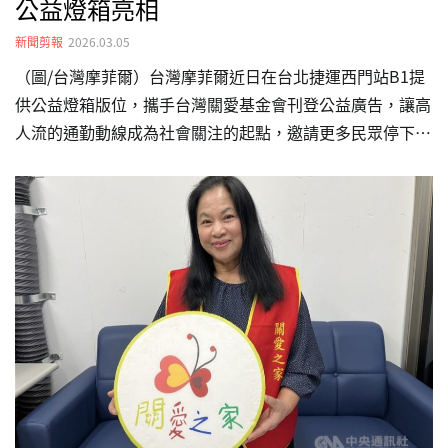
公益燈箱亮相
新聞剪報
2026.03.05
（圖/台灣摩菲爾）台灣摩菲爾近日在台北捷運西門站B1提
供公益燈箱版位，攜手台灣關愛基金會刊登公益廣告，讓高
人流的通勤動線成為社會關注的起點，邀請更多民眾停下腳
步、多看一眼弱勢兒少的需要。本次視覺以羽球國手周天成
與孩子互動練球為主軸，傳遞「不放棄任何一個孩子」的理
念。透過陪伴與引導的意象，強調孩子真正需要的不是短暫
的關心，而是長期且穩定的支持，包含全日型照顧、生活陪
伴與成長資源。摩菲爾表示，城市媒體不只用來做商業宣
傳，也能成為公共價值的放大器；希望把公益放進日常視線
中，累積理解與信任，進一步帶動更多人與更多企業加入，
一起把需要幫助的孩子接住、陪他們走得更遠。