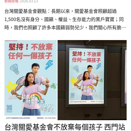
新聞剪報
2026.03.13
台灣關愛基金會觀點：長期以來，關愛基金會照顧超過
1,500名沒有身分、國籍、權益、生存能力的黑戶寶寶；同
時，我們也照顧了許多本國籍弱勢兒少，我們關心所有脆弱
的生命。過程中，關愛不停反思、審視台灣的社會現象：移
工課題、兒少權益等等，因為身處這些現象背後、岌岌可危
的一塊，正是那些被我們接住的孩子。我們聚焦於照顧孩子
們的權益，因著入於台灣法律的《兒童權利公約》，照顧著
他們。更進一步的是，我們也希望能夠邀請社會大眾、政府
賢達，重視這些弱勢兒少的權益。以下分享的新聞，正是這
巨大問題背後的縮影。轉載新聞/圖片來源：BBC NEWS 中
文「像鬼一樣工作」：台灣外籍移工為何陷入「強迫勞動」
處境蔣怡婷 /…
台灣關愛基金會不放棄每個孩子 西門站