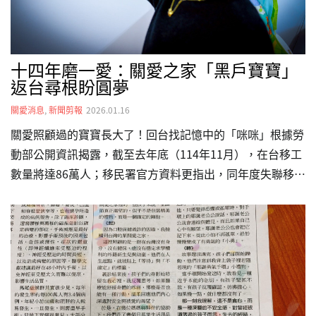
十四年磨一愛：關愛之家「黑戶寶寶」
返台尋根盼圓夢
關愛消息
,
新聞剪報
2026.01.16
關愛照顧過的寶寶長大了！回台找記憶中的「咪咪」根據勞
動部公開資訊揭露，截至去年底（114年11月），在台移工
數量將達86萬人；移民署官方資料更指出，同年度失聯移工
總數逼近 9.5 萬名。其中，不可迴避的是，為數甚夥的「黑
戶寶寶」仍在醫療、教育與人權的邊緣掙扎。近日，一位十
四年前，曾經是這群「隱形兒童」之一的美美（化名），重
新踏上台灣土地。她有著複雜的生命印記：東南亞移工的混
血兒、出生於台的無國籍移工子女、HIV 垂直感染者，更是
一個在襁褓中即失去母親的孤兒。這場跨越世代的重聚，是
一場尋根之旅，也是歷時多年，匯聚民間力量接手人道救