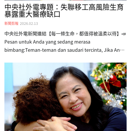
中央社外電專題：失聯移工高風險生育
暴露重大醫療缺口
新聞剪報
2026.02.13
中央社外電新聞連結【每一條生命，都值得被溫柔以待】📣
Pesan untuk Anda yang sedang merasa
bimbang:Teman-teman dan saudari tercinta, Jika Anda
atau rekan di sekitar Anda sedang mengalami kesulitan
seperti takut berobat karena status keimigrasian , atau
merasa tidak berdaya karena kehamilan. Mohon jangan
takut, dan jangan…