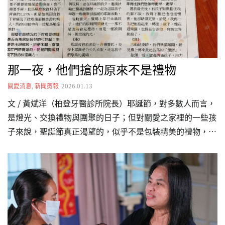
援、改寫弱勢生命的見證。十四年前，美美的故事從一場絕
望的就醫開始…
那一夜，他們搶的原來不是禮物
關愛消息
,
新聞剪報
2026.01.13
文 / 黃斌洋（柏登牙醫診所院長）耶誕節，對多數人而言，
是燈光、交換禮物與團聚的日子；但對關愛之家裡的一些孩
子來說，聖誕節真正渴望的，似乎不是包裝精美的禮物，而
是一個確定的擁抱。《起》因為口腔保健義診的因緣，我接
觸到台灣的某關愛之家。這裡照顧的是一群在台灣沒有身
分、沒有健保，也沒有穩定求學權利的外籍新生兒與幼童。
他們在人生起點，就被貼上「等待」與「不確定」的標籤。
義診結束後，孩子們的身影始終留在我心裡。我反覆思考：
如果醫療能舒緩身體的疼痛，那麼是否也能有一種行動，溫