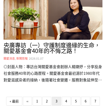
監察院人權委員會及立法院溝通，希望推動修法。她強調，
孩子是獨立的個體，不應因父母的身分而受罰。她主張政府
應核發「短期居留證」，讓黑戶寶寶能合法加入健保、接受
義務教育，保障其基本人權。…
央廣專訪（一）守護制度邊緣的生命，
關愛基金會40年的不悔之路！
關愛消息
,
新聞剪報
2026.01.07
◎封面人物：專訪台灣關愛基金會創辦人楊婕妤，分享投身
社會服務40年的心路歷程。關愛基金會最初源於1980年代
對愛滋感染者的接納，後隨著社會變遷，服務對象延伸至失
聯移工及其子女，即所謂的「黑戶寶寶」。楊姐將關愛之家
定義為「制度鞭長莫及之處的最後防線」，在法律與政策尚
Pagination
未觸及的真空地帶，為這群被社會漏接的生命提供食宿、醫
First page
Previous page
« 最前
‹‹
1
2
3
4
5
6
7