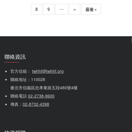
療與基本的尊嚴。在楊姐眼中，失聯移工面臨著極大的制度
性障礙。由於移工來台常背負龐大債務，一旦懷孕或面臨身
下一頁
Last page
8
9
…
››
最後 »
分失聯，因恐懼被遣返，往往不敢尋求正規醫療資源。這導
致許多母親在缺乏專業接生、無餐飲供給的環境下「躲起來
生」。楊姐分享了心痛的案例：曾有產婦因難產、羊水流盡
卻無人救援，…
聯絡資訊
官方信箱： 
twhhf@twhhf.org
聯絡地址：110028
臺北市信義區忠孝東路五段480號4樓
聯絡電話 
02-2738-9600
傳真：
02-8732-4398