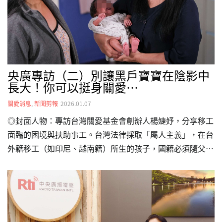
柔回應他們內心深處對安全與被愛的渴望？於是，在幾位媽
媽與夥伴的協助下，我們花了幾個月募集生活用品與玩具，
並在耶誕節前夕，…
央廣專訪（二）別讓黑戶寶寶在陰影中
長大！你可以挺身關愛…
關愛消息
,
新聞剪報
2026.01.07
◎封面人物：專訪台灣關愛基金會創辦人楊婕妤，分享移工
面臨的困境與扶助事工。台灣法律採取「屬人主義」，在台
外籍移工（如印尼、越南籍）所生的孩子，國籍必須隨父
母。然而，許多母親因失聯、非法居留或經濟困難，導致孩
子無法取得合法身分，成為法律上的「透明人」。這些黑戶
寶寶在台灣缺乏身分證，進而引發健保醫療、受教權及基本
居住權的缺失。關愛基金會長期收容這些孩子，即便面臨法
律紅線，仍堅持提供庇護。楊婕妤提到，關愛基金會積極與