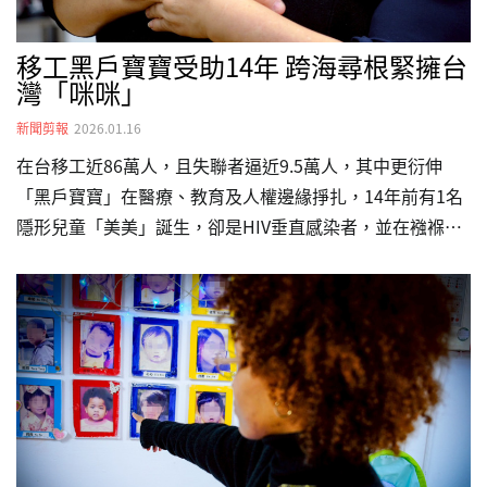
移工黑戶寶寶受助14年 跨海尋根緊擁台
灣「咪咪」
新聞剪報
2026.01.16
在台移工近86萬人，且失聯者逼近9.5萬人，其中更衍伸
「黑戶寶寶」在醫療、教育及人權邊緣掙扎，14年前有1名
隱形兒童「美美」誕生，卻是HIV垂直感染者，並在襁褓中
失去母親，台灣關愛基金會創辦人楊婕妤協助美美返國並長
期資助，如今美美已長大，日前返台尋根，與暱稱「咪咪」
的楊婕妤緊緊相擁，讓跨越時空的愛延續至今。14歲的美美
是失聯移工混血兒，她母親當年在台灣時因愛滋病發作被送
醫，美美也被垂直傳染HIV，而美美一出生因不具備任何合
法身分，經移民署轉介至台灣關愛基金會創辦的關愛之家，
並被遣返回其母國，半年後美美母親過世，只能由祖母扶養
長大。但楊婕妤始終關心這群移工黑戶寶寶，…